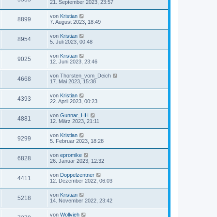
21. September 2023, 23:57
von
Kristian
8899
7. August 2023, 18:49
von
Kristian
8954
5. Juli 2023, 00:48
von
Kristian
9025
12. Juni 2023, 23:46
von
Thorsten_vom_Deich
4668
17. Mai 2023, 15:38
von
Kristian
4393
22. April 2023, 00:23
von
Gunnar_HH
4881
12. März 2023, 21:11
von
Kristian
9299
5. Februar 2023, 18:28
von
epromike
6828
26. Januar 2023, 12:32
von
Doppelzentner
4411
12. Dezember 2022, 06:03
von
Kristian
5218
14. November 2022, 23:42
von
Wollvieh