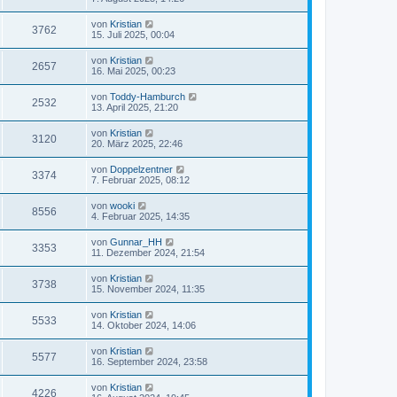
von
Kristian
3762
15. Juli 2025, 00:04
von
Kristian
2657
16. Mai 2025, 00:23
von
Toddy-Hamburch
2532
13. April 2025, 21:20
von
Kristian
3120
20. März 2025, 22:46
von
Doppelzentner
3374
7. Februar 2025, 08:12
von
wooki
8556
4. Februar 2025, 14:35
von
Gunnar_HH
3353
11. Dezember 2024, 21:54
von
Kristian
3738
15. November 2024, 11:35
von
Kristian
5533
14. Oktober 2024, 14:06
von
Kristian
5577
16. September 2024, 23:58
von
Kristian
4226