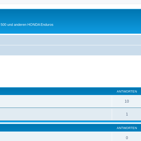
 XL 500 und anderen HONDA Enduros
eiterte Suche
ANTWORTEN
10
1
ANTWORTEN
0