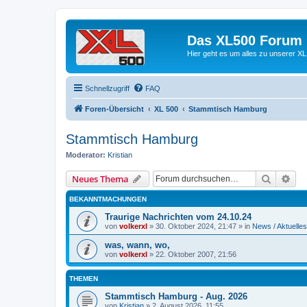
Das XL500 Forum
Hier geht es um alles zu unserer
Schnellzugriff
FAQ
Foren-Übersicht
XL 500
Stammtisch Hamburg
Stammtisch Hamburg
Moderator:
Kristian
Suche
Erw
Neues Thema
BEKANNTMACHUNGEN
Traurige Nachrichten vom 24.10.24
von
volkerxl
»
30. Oktober 2024, 21:47
» in
News / Aktuelles
was, wann, wo,
von
volkerxl
»
22. Oktober 2007, 21:56
THEMEN
Stammtisch Hamburg - Aug. 2026
von
Kristian
»
2. August 2026, 11:55