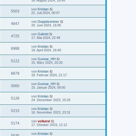
16. August 2024, 19:45
von
Kristian
5503
22. Juli 2024, 00:07
von
Doppelzentner
4847
20. Juni 2024, 16:05
von
Gabriel
4725
17. Mai 2024, 22:48
von
Kristian
6988
18. April 2024, 16:40
von
Gunnar_HH
5122
15. März 2024, 20:20
von
Kristian
6879
19. Februar 2024, 21:17
von
Gunnar_HH
5060
15. Januar 2024, 09:00
von
Kristian
5126
24. Dezember 2023, 15:25
von
Kristian
5215
16. November 2023, 23:31
von
volkerxl
5174
17. Oktober 2023, 12:12
von
Kristian
5535