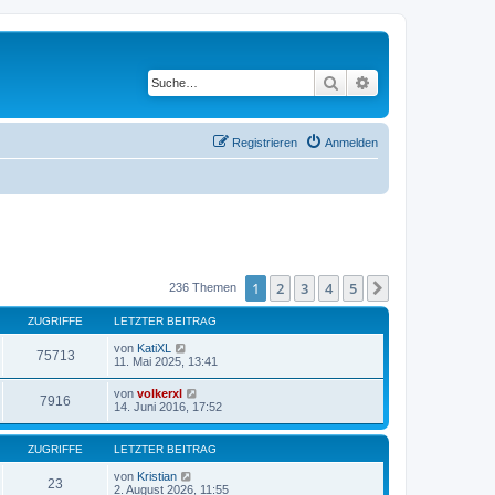
Suche
Erweiterte Suche
Registrieren
Anmelden
1
2
3
4
5
Nächste
236 Themen
ZUGRIFFE
LETZTER BEITRAG
von
KatiXL
75713
11. Mai 2025, 13:41
von
volkerxl
7916
14. Juni 2016, 17:52
ZUGRIFFE
LETZTER BEITRAG
von
Kristian
23
2. August 2026, 11:55