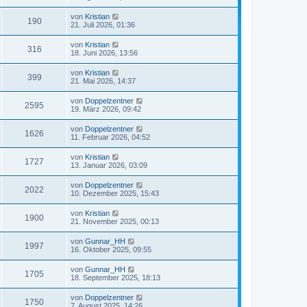
von
Kristian
190
21. Juli 2026, 01:36
von
Kristian
316
18. Juni 2026, 13:56
von
Kristian
399
21. Mai 2026, 14:37
von
Doppelzentner
2595
19. März 2026, 09:42
von
Doppelzentner
1626
11. Februar 2026, 04:52
von
Kristian
1727
13. Januar 2026, 03:09
von
Doppelzentner
2022
10. Dezember 2025, 15:43
von
Kristian
1900
21. November 2025, 00:13
von
Gunnar_HH
1997
16. Oktober 2025, 09:55
von
Gunnar_HH
1705
18. September 2025, 18:13
von
Doppelzentner
1750
7. August 2025, 14:26