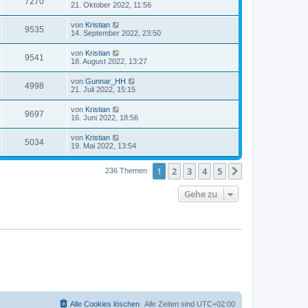
7270
21. Oktober 2022, 11:56
von
Kristian
9535
14. September 2022, 23:50
von
Kristian
9541
18. August 2022, 13:27
von
Gunnar_HH
4998
21. Juli 2022, 15:15
von
Kristian
9697
16. Juni 2022, 18:56
von
Kristian
5034
19. Mai 2022, 13:54
1
2
3
4
5
Nächste
236 Themen
Gehe zu
Alle Cookies löschen
Alle Zeiten sind
UTC+02:00