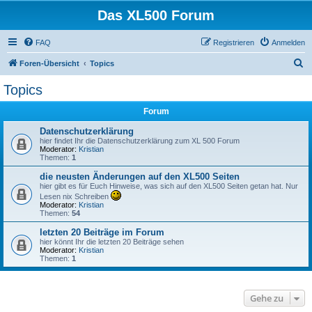
Das XL500 Forum
FAQ
Registrieren
Anmelden
S
Foren-Übersicht
Topics
u
Topics
c
Forum
h
e
Datenschutzerklärung
hier findet Ihr die Datenschutzerklärung zum XL 500 Forum
Moderator:
Kristian
Themen:
1
die neusten Änderungen auf den XL500 Seiten
hier gibt es für Euch Hinweise, was sich auf den XL500 Seiten getan hat. Nur
Lesen nix Schreiben
Moderator:
Kristian
Themen:
54
letzten 20 Beiträge im Forum
hier könnt Ihr die letzten 20 Beiträge sehen
Moderator:
Kristian
Themen:
1
Gehe zu