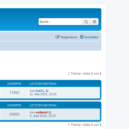
Suche
Erweiterte Suche
Registrieren
Anmelden
1 Thema • Seite
1
von
1
ZUGRIFFE
LETZTER BEITRAG
von
KatiXL
77692
11. Mai 2025, 13:41
ZUGRIFFE
LETZTER BEITRAG
von
volkerxl
24602
3. Juni 2018, 22:57
1 Thema • Seite
1
von
1