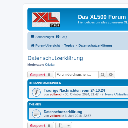
Das XL500 Forum
Hier geht es um alles zu unserer
Schnellzugriff
FAQ
Foren-Übersicht
Topics
Datenschutzerklärung
Datenschutzerklärung
Moderator:
Kristian
Suche
Erweiter
Gesperrt
BEKANNTMACHUNGEN
Traurige Nachrichten vom 24.10.24
von
volkerxl
»
30. Oktober 2024, 21:47
» in
News / Aktuelles
THEMEN
Datenschutzerklärung
von
volkerxl
»
3. Juni 2018, 22:57
Gesperrt