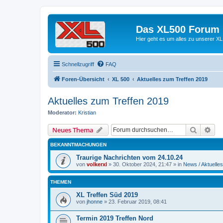
Das XL500 Forum
Hier geht es um alles zu unserer
Schnellzugriff
FAQ
Foren-Übersicht
XL 500
Aktuelles zum Treffen 2019
Aktuelles zum Treffen 2019
Moderator:
Kristian
Suche
Erw
Neues Thema
BEKANNTMACHUNGEN
Traurige Nachrichten vom 24.10.24
von
volkerxl
»
30. Oktober 2024, 21:47
» in
News / Aktuelles
THEMEN
XL Treffen Süd 2019
von
jhonne
»
23. Februar 2019, 08:41
Termin 2019 Treffen Nord