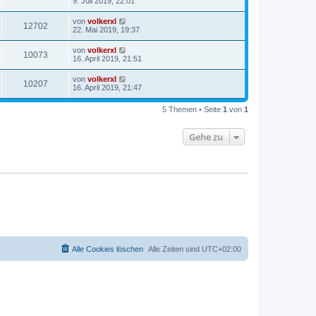
9. Juli 2019, 22:01
von
volkerxl
12702
22. Mai 2019, 19:37
von
volkerxl
10073
16. April 2019, 21:51
von
volkerxl
10207
16. April 2019, 21:47
5 Themen • Seite
1
von
1
Gehe zu
Alle Cookies löschen
Alle Zeiten sind
UTC+02:00