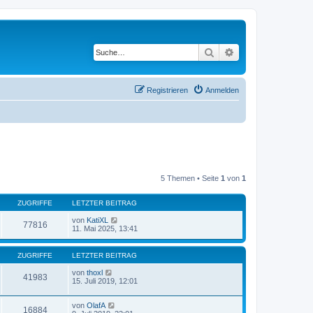
Suche
Erweiterte Suche
Registrieren
Anmelden
5 Themen • Seite
1
von
1
ZUGRIFFE
LETZTER BEITRAG
von
KatiXL
77816
11. Mai 2025, 13:41
ZUGRIFFE
LETZTER BEITRAG
von
thoxl
41983
15. Juli 2019, 12:01
von
OlafA
16884