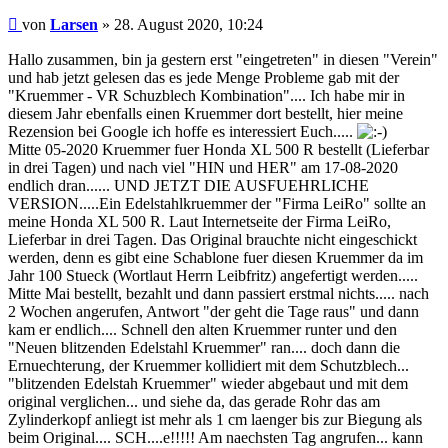
Beitrag
von
Larsen
»
28. August 2020, 10:24
Hallo zusammen, bin ja gestern erst "eingetreten" in diesen "Verein"
und hab jetzt gelesen das es jede Menge Probleme gab mit der
"Kruemmer - VR Schuzblech Kombination".... Ich habe mir in
diesem Jahr ebenfalls einen Kruemmer dort bestellt, hier meine
Rezension bei Google ich hoffe es interessiert Euch.....
Mitte 05-2020 Kruemmer fuer Honda XL 500 R bestellt (Lieferbar
in drei Tagen) und nach viel "HIN und HER" am 17-08-2020
endlich dran...... UND JETZT DIE AUSFUEHRLICHE
VERSION.....Ein Edelstahlkruemmer der "Firma LeiRo" sollte an
meine Honda XL 500 R. Laut Internetseite der Firma LeiRo,
Lieferbar in drei Tagen. Das Original brauchte nicht eingeschickt
werden, denn es gibt eine Schablone fuer diesen Kruemmer da im
Jahr 100 Stueck (Wortlaut Herrn Leibfritz) angefertigt werden.....
Mitte Mai bestellt, bezahlt und dann passiert erstmal nichts..... nach
2 Wochen angerufen, Antwort "der geht die Tage raus" und dann
kam er endlich.... Schnell den alten Kruemmer runter und den
"Neuen blitzenden Edelstahl Kruemmer" ran.... doch dann die
Ernuechterung, der Kruemmer kollidiert mit dem Schutzblech...
"blitzenden Edelstah Kruemmer" wieder abgebaut und mit dem
original verglichen... und siehe da, das gerade Rohr das am
Zylinderkopf anliegt ist mehr als 1 cm laenger bis zur Biegung als
beim Original.... SCH....e!!!!! Am naechsten Tag angrufen... kann