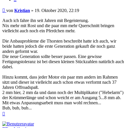
Beitrag
von
Kristian
»
19. Oktober 2020, 22:19
Auch ich fahre ihn seit Jahren mit Begeisterung.
Nix mehr mit Rost und die paar mm mehr Querschnitt bringen
vielleicht auch noch ein Pferdchen mehr.
Die Anbauprobleme die Thorsten beschreibt hatte ich auch, wir
beide hatten jedoch die erste Generation gekauft die noch ganz
anders geformt war.
Die neue Generation sollte besser passen. Eine gewisse
Fertigungstoleranz ist bei diesen kleinen Stückzahlen natürlich auch
dabei.
Hinzu kommt, dass jeder Motor ein paar mm anders im Rahmen
sitzt und dieser ist vielleicht auch schon etwas verformt nach 37
Jahren Offroadspaß.
2 mm hier, 2 mm da und dann noch der Multiplikator ("Hebelarm")
der Krümmerlänge und schon weicht er am Ausgang 5...8 mm ab.
Mit etwas Anpassungsarbeit muss man wohl rechnen...
Bub, bub, bub...
Nach
oben