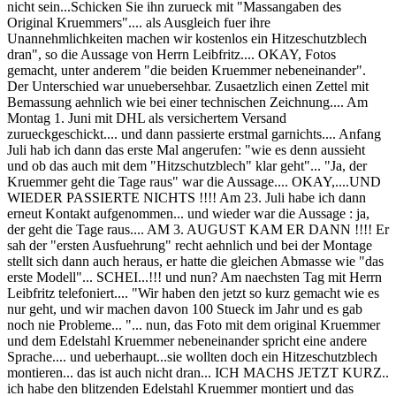
nicht sein...Schicken Sie ihn zurueck mit "Massangaben des
Original Kruemmers".... als Ausgleich fuer ihre
Unannehmlichkeiten machen wir kostenlos ein Hitzeschutzblech
dran", so die Aussage von Herrn Leibfritz.... OKAY, Fotos
gemacht, unter anderem "die beiden Kruemmer nebeneinander".
Der Unterschied war unuebersehbar. Zusaetzlich einen Zettel mit
Bemassung aehnlich wie bei einer technischen Zeichnung.... Am
Montag 1. Juni mit DHL als versichertem Versand
zurueckgeschickt.... und dann passierte erstmal garnichts.... Anfang
Juli hab ich dann das erste Mal angerufen: "wie es denn aussieht
und ob das auch mit dem "Hitzschutzblech" klar geht"... "Ja, der
Kruemmer geht die Tage raus" war die Aussage.... OKAY,....UND
WIEDER PASSIERTE NICHTS !!!! Am 23. Juli habe ich dann
erneut Kontakt aufgenommen... und wieder war die Aussage : ja,
der geht die Tage raus.... AM 3. AUGUST KAM ER DANN !!!! Er
sah der "ersten Ausfuehrung" recht aehnlich und bei der Montage
stellt sich dann auch heraus, er hatte die gleichen Abmasse wie "das
erste Modell"... SCHEI...!!! und nun? Am naechsten Tag mit Herrn
Leibfritz telefoniert.... "Wir haben den jetzt so kurz gemacht wie es
nur geht, und wir machen davon 100 Stueck im Jahr und es gab
noch nie Probleme... "... nun, das Foto mit dem original Kruemmer
und dem Edelstahl Kruemmer nebeneinander spricht eine andere
Sprache.... und ueberhaupt...sie wollten doch ein Hitzeschutzblech
montieren... das ist auch nicht dran... ICH MACHS JETZT KURZ..
ich habe den blitzenden Edelstahl Kruemmer montiert und das