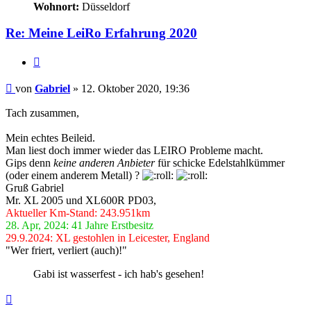
Wohnort:
Düsseldorf
Re: Meine LeiRo Erfahrung 2020
Zitieren
Beitrag
von
Gabriel
»
12. Oktober 2020, 19:36
Tach zusammen,
Mein echtes Beileid.
Man liest doch immer wieder das LEIRO Probleme macht.
Gips denn
keine anderen Anbieter
für schicke Edelstahlkümmer
(oder einem anderem Metall) ?
Gruß Gabriel
Mr. XL 2005 und XL600R PD03,
Aktueller Km-Stand: 243.951km
28. Apr, 2024: 41 Jahre Erstbesitz
29.9.2024: XL gestohlen in Leicester, England
"Wer friert, verliert (auch)!"
Gabi ist wasserfest - ich hab's gesehen!
Nach
oben