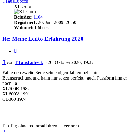
TTausLübeck
XL Guru
Beiträge:
1104
Registriert:
20. Juni 2009, 20:50
Wohnort:
Lübeck
Re: Meine LeiRo Erfahrung 2020
Zitieren
Beitrag
von
TTausLübeck
»
20. Oktober 2020, 19:37
Fahre den zweite Serie sein einigen Jahren bei harter
Beanspruchung und kann nur sagen perfekt , auch Passform immer
noch 1a
XL500R 1982
XL600V 1991
CB360 1974
Ein Tag ohne motorradfahren ist verloren...
Nach