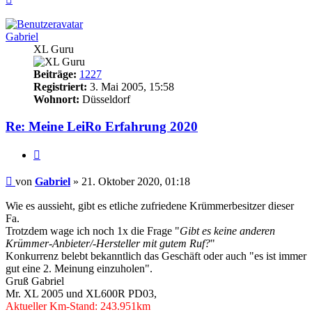
oben
Gabriel
XL Guru
Beiträge:
1227
Registriert:
3. Mai 2005, 15:58
Wohnort:
Düsseldorf
Re: Meine LeiRo Erfahrung 2020
Zitieren
Beitrag
von
Gabriel
»
21. Oktober 2020, 01:18
Wie es aussieht, gibt es etliche zufriedene Krümmerbesitzer dieser
Fa.
Trotzdem wage ich noch 1x die Frage "
Gibt es keine anderen
Krümmer-Anbieter/-Hersteller mit gutem Ruf?
"
Konkurrenz belebt bekanntlich das Geschäft oder auch "es ist immer
gut eine 2. Meinung einzuholen".
Gruß Gabriel
Mr. XL 2005 und XL600R PD03,
Aktueller Km-Stand: 243.951km