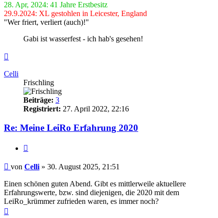
28. Apr, 2024: 41 Jahre Erstbesitz
29.9.2024: XL gestohlen in Leicester, England
"Wer friert, verliert (auch)!"
Gabi ist wasserfest - ich hab's gesehen!
Nach
oben
Celli
Frischling
Beiträge:
3
Registriert:
27. April 2022, 22:16
Re: Meine LeiRo Erfahrung 2020
Zitieren
Beitrag
von
Celli
»
30. August 2025, 21:51
Einen schönen guten Abend. Gibt es mittlerweile aktuellere
Erfahrungswerte, bzw. sind diejenigen, die 2020 mit dem
LeiRo_krümmer zufrieden waren, es immer noch?
Nach