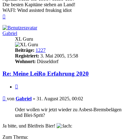
Die besten Kapitäne stehen an Land!
WAFI: Wind assisted freaking idiot
Nach
oben
Gabriel
XL Guru
Beiträge:
1227
Registriert:
3. Mai 2005, 15:58
Wohnort:
Düsseldorf
Re: Meine LeiRo Erfahrung 2020
Zitieren
Beitrag
von
Gabriel
»
31. August 2025, 00:02
Oder wollen wir jetzt wieder zu Asbest-Bremsbelägen
und Blei-Sprit?
Ja bitte, und Bleifreis Bier!
Zum Thema: