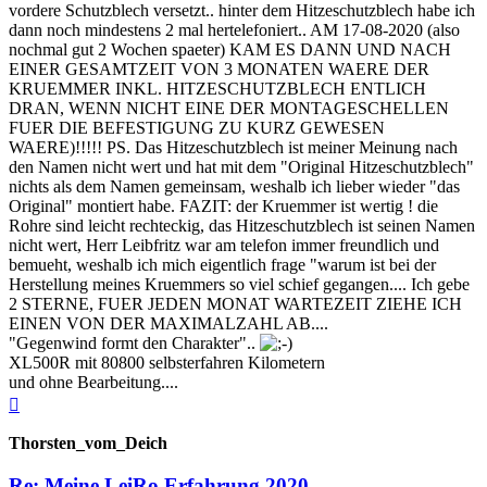
vordere Schutzblech versetzt.. hinter dem Hitzeschutzblech habe ich
dann noch mindestens 2 mal hertelefoniert.. AM 17-08-2020 (also
nochmal gut 2 Wochen spaeter) KAM ES DANN UND NACH
EINER GESAMTZEIT VON 3 MONATEN WAERE DER
KRUEMMER INKL. HITZESCHUTZBLECH ENTLICH
DRAN, WENN NICHT EINE DER MONTAGESCHELLEN
FUER DIE BEFESTIGUNG ZU KURZ GEWESEN
WAERE)!!!!! PS. Das Hitzeschutzblech ist meiner Meinung nach
den Namen nicht wert und hat mit dem "Original Hitzeschutzblech"
nichts als dem Namen gemeinsam, weshalb ich lieber wieder "das
Original" montiert habe. FAZIT: der Kruemmer ist wertig ! die
Rohre sind leicht rechteckig, das Hitzeschutzblech ist seinen Namen
nicht wert, Herr Leibfritz war am telefon immer freundlich und
bemueht, weshalb ich mich eigentlich frage "warum ist bei der
Herstellung meines Kruemmers so viel schief gegangen.... Ich gebe
2 STERNE, FUER JEDEN MONAT WARTEZEIT ZIEHE ICH
EINEN VON DER MAXIMALZAHL AB....
"Gegenwind formt den Charakter"..
XL500R mit 80800 selbsterfahren Kilometern
und ohne Bearbeitung....
Nach
oben
Thorsten_vom_Deich
Re: Meine LeiRo Erfahrung 2020