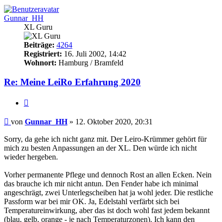
Gunnar_HH
XL Guru
Beiträge:
4264
Registriert:
16. Juli 2002, 14:42
Wohnort:
Hamburg / Bramfeld
Re: Meine LeiRo Erfahrung 2020
Zitieren
Beitrag
von
Gunnar_HH
»
12. Oktober 2020, 20:31
Sorry, da gehe ich nicht ganz mit. Der Leiro-Krümmer gehört für
mich zu besten Anpassungen an der XL. Den würde ich nicht
wieder hergeben.
Vorher permanente Pflege und dennoch Rost an allen Ecken. Nein
das brauche ich mir nicht antun. Den Fender habe ich minimal
angeschrägt, zwei Unterlegscheiben hat ja wohl jeder. Die restliche
Passform war bei mir OK. Ja, Edelstahl verfärbt sich bei
Temperatureinwirkung, aber das ist doch wohl fast jedem bekannt
(blau, gelb, orange - je nach Temperaturzonen). Ich kann den