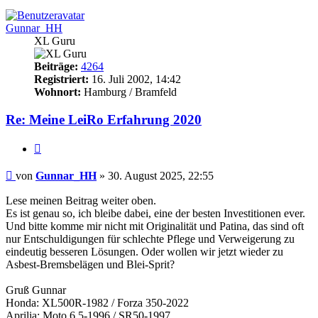
oben
Gunnar_HH
XL Guru
Beiträge:
4264
Registriert:
16. Juli 2002, 14:42
Wohnort:
Hamburg / Bramfeld
Re: Meine LeiRo Erfahrung 2020
Zitieren
Beitrag
von
Gunnar_HH
»
30. August 2025, 22:55
Lese meinen Beitrag weiter oben.
Es ist genau so, ich bleibe dabei, eine der besten Investitionen ever.
Und bitte komme mir nicht mit Originalität und Patina, das sind oft
nur Entschuldigungen für schlechte Pflege und Verweigerung zu
eindeutig besseren Lösungen. Oder wollen wir jetzt wieder zu
Asbest-Bremsbelägen und Blei-Sprit?
Gruß Gunnar
Honda: XL500R-1982 / Forza 350-2022
Aprilia: Moto 6.5-1996 / SR50-1997