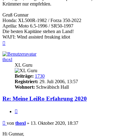
Krümmer nur empfehlen.
Gruß Gunnar
Honda: XL500R-1982 / Forza 350-2022
Aprilia: Moto 6.5-1996 / SR50-1997
Die besten Kapitäne stehen an Land!
WAFI: Wind assisted freaking idiot
Nach
oben
thoxl
XL Guru
Beiträge:
1730
Registriert:
29. Juli 2006, 13:57
Wohnort:
Schwäbisch Hall
Re: Meine LeiRo Erfahrung 2020
Zitieren
Beitrag
von
thoxl
»
13. Oktober 2020, 18:37
Hi Gunnar,