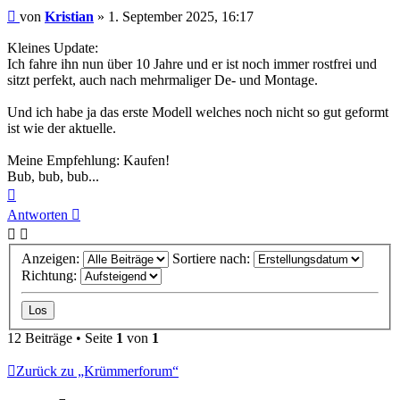
Beitrag
von
Kristian
»
1. September 2025, 16:17
Kleines Update:
Ich fahre ihn nun über 10 Jahre und er ist noch immer rostfrei und
sitzt perfekt, auch nach mehrmaliger De- und Montage.
Und ich habe ja das erste Modell welches noch nicht so gut geformt
ist wie der aktuelle.
Meine Empfehlung: Kaufen!
Bub, bub, bub...
Nach
oben
Antworten
Anzeigen:
Sortiere nach:
Richtung:
12 Beiträge • Seite
1
von
1
Zurück zu „Krümmerforum“