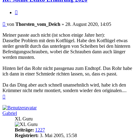
Zitieren
Beitrag
von
Thorsten_vom_Deich
»
28. August 2020, 14:05
Meiner passte auch nicht (ist schon einige Jahre her):
Dasselbe Problem mit dem Kotflügel. Habe den Kotflügel etwas
steiler gestellt durch das unterlegen von Scheiben bei den hinteren
Befestigungsschrauben, wobei die Schrauben dann auch länger
werden mussten.
Hinten lief das Rohr nicht passgenau zum Endtopf. Das Rohr habe
ich dann in einer Schmiede richten lassen, so, dass es passt.
Da das Ding aber auch schnell unansehnlich wird, habe ich den
Krümmer nicht mehr montiert, sondern wieder den originalen....
Nach
oben
Gabriel
XL Guru
Beiträge:
1227
Registriert:
3. Mai 2005, 15:58