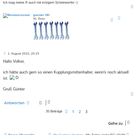
Ich mag meine R auch mit eckigem Scheinwerfer:-)
guenter HH
XL Guru
B
1. August 2010, 20:15
e
i
Hallo Volker,
t
r
a
ich hätte auch gern so einen Kupplungsmittenhalter, wenn's noch aktuell
g
ist.
Gruß Günter
Antworten
1
2
3
Vorherige
35 Beiträge
Gehe zu
Foren-Übersicht
Alle Cookies löschen
Alle Zeiten sind
UTC+02:00