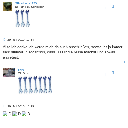
Silverback1199
ab - und zu Schreiber
B
29. Juli 2010, 13:34
e
i
Also ich denke ich werde mich da auch anschließen, sowas ist ja immer
t
sehr sinnvoll. Sehr schön, dass Du Dir die Mühe machst und sowas
r
a
anbietest.
g
tjark
XL Guru
B
29. Juli 2010, 13:35
e
i
t
r
a
g