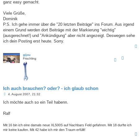
ganz easy gemacht.
Viele Grüße,
Dominik
P.S. Ich gehe immer über die "20 letzten Beiträge" ins Forum. Aus irgend
einem Grund werden dort Beiträge mit der Markierung "wichtig"
(ausgerechnet!) und "Ankündigung" aber nicht angezeigt. Deswegen sehe
ich dein Posting erst heute. Sorry.
gijou
Frischling
Ich auch brauchen? oder? - ich glaub schon
B
4. August 2007, 21:32
e
i
Ich möchte auch so ein Teil habenn.
t
r
a
Ralf
g
Mit 16 bin ich eine damals neue XL500S auf Nachbars Feld gefahren. Mit 18 durfte ich
mir keine kaufen. Mit 42 habe ich mir den Traum erfüllt!