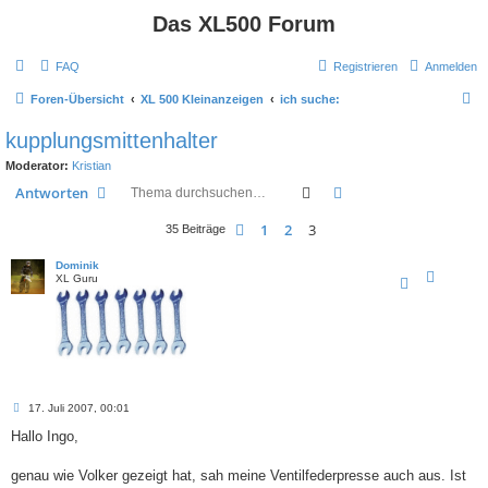
Das XL500 Forum
FAQ
Registrieren
Anmelden
S
Foren-Übersicht
XL 500 Kleinanzeigen
ich suche:
u
kupplungsmittenhalter
c
Moderator:
Kristian
h
Suche
Erweiterte Suche
Antworten
e
1
2
3
Vorherige
35 Beiträge
Dominik
XL Guru
B
17. Juli 2007, 00:01
e
i
Hallo Ingo,
t
r
a
genau wie Volker gezeigt hat, sah meine Ventilfederpresse auch aus. Ist
g