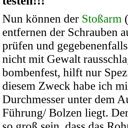
testen!!!
Nun können der
Stoßarm
(
entfernen der Schrauben 
prüfen und gegebenenfalls
nicht mit Gewalt rausschl
bombenfest, hilft nur Spe
diesem Zweck habe ich mi
Durchmesser unter dem Au
Führung/ Bolzen liegt. D
so groß sein,
dass
das Rohr