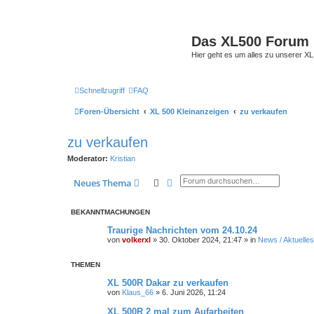
Das XL500 Forum
Hier geht es um alles zu unserer
Schnellzugriff
FAQ
Foren-Übersicht
XL 500 Kleinanzeigen
zu verkaufen
zu verkaufen
Moderator:
Kristian
Suche
Erweiterte Suche
Neues Thema
BEKANNTMACHUNGEN
Traurige Nachrichten vom 24.10.24
von
volkerxl
»
30. Oktober 2024, 21:47
» in
News / Aktuelles
THEMEN
XL 500R Dakar zu verkaufen
von
Klaus_66
»
6. Juni 2026, 11:24
XL 500R 2 mal zum Aufarbeiten