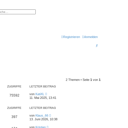
eiterte Suche
Registrieren
Anmelden
S
u
c
h
e
2 Themen • Seite
1
von
1
ZUGRIFFE
LETZTER BEITRAG
von
KatiXL
75592
11. Mai 2025, 13:41
ZUGRIFFE
LETZTER BEITRAG
von
Klaus_66
397
13. Juni 2026, 10:38
von
Kristian